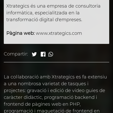
Xtrategics és una empresa de consultoria
informàtica, especialitzada en la
transformació digital d'empreses.
Pàgina web:
www.xtrategics.com
Compartir:
La col·laboració amb Xtrategics es fa extensiu
a una nombrosa varietat de tasques i
projectes: gravació i edició de vídeo guies de
caràcter didàctic, programació backend i
frontend de pàgines web en PHP,
programació i maquetació de frontend en